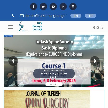
dernek@turkomurga.org.tr
EN
TR
Giris
05.12.2025
TOD ''Eurospine
Modül 1-2-3 Kursları
2026''
Detaylı Bilgi