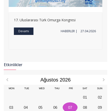
17. Uluslararası Türk Omurga Kongresi
Devamı
HABERLER |
27.04.2026
Etkinlikler
Ağustos 2026
MON
TUE
WED
THU
FRI
SAT
SUN
01
02
03
04
05
06
07
08
09