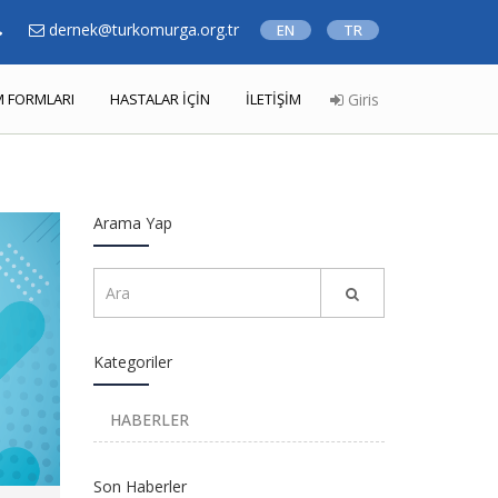
dernek@turkomurga.org.tr
EN
TR
 FORMLARI
HASTALAR İÇİN
İLETİŞİM
Giris
Arama Yap
Kategoriler
HABERLER
Son Haberler