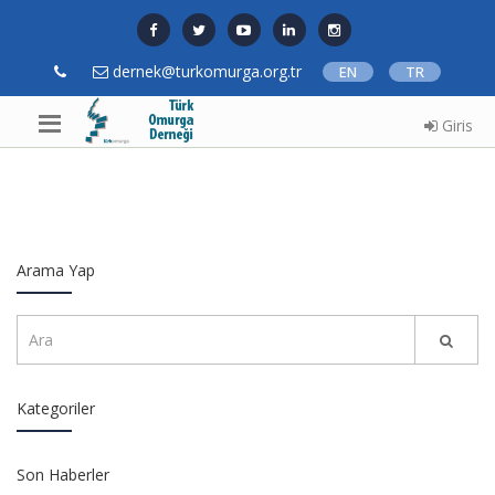
dernek@turkomurga.org.tr
EN
TR
Giris
Arama Yap
Kategoriler
Son Haberler