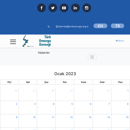
EN
TR
dernek@turkomurga.org.tr
Giris
Haberler
Ocak 2023
Pzt
Sal
Çar
Per
Cum
Cmt
Paz
26
27
28
29
30
31
1
2
3
4
5
6
7
8
9
10
11
12
13
14
15