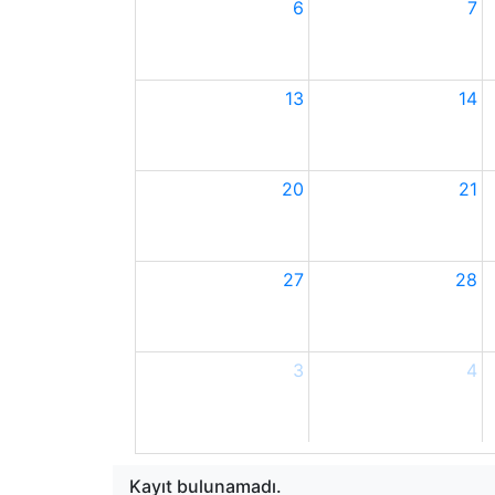
6
7
13
14
20
21
27
28
3
4
Kayıt bulunamadı.