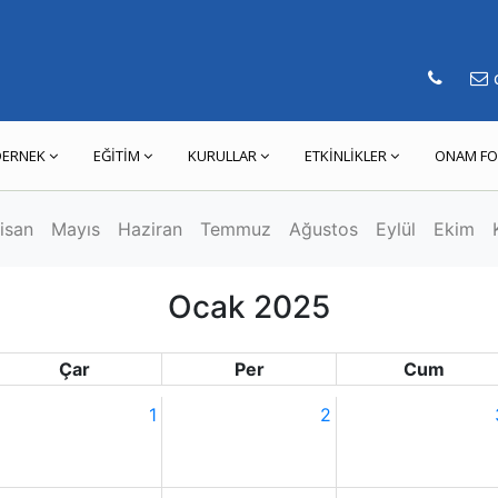
d
DERNEK
EĞİTİM
KURULLAR
ETKİNLİKLER
ONAM FO
isan
Mayıs
Haziran
Temmuz
Ağustos
Eylül
Ekim
Ocak 2025
Çar
Per
Cum
1
2