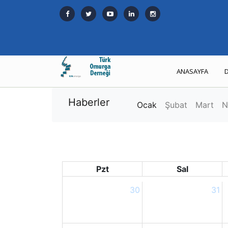
ANASAYFA
Haberler
Ocak
Şubat
Mart
N
Pzt
Sal
30
31