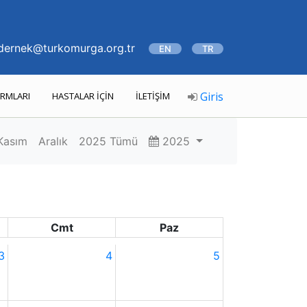
ernek@turkomurga.org.tr
EN
TR
Giris
RMLARI
HASTALAR İÇİN
İLETİŞİM
Kasım
Aralık
2025 Tümü
2025
Cmt
Paz
3
4
5