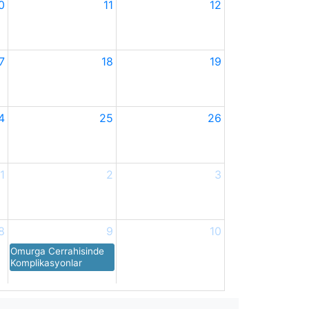
0
11
12
7
18
19
4
25
26
1
2
3
8
9
10
Omurga Cerrahisinde
Komplikasyonlar