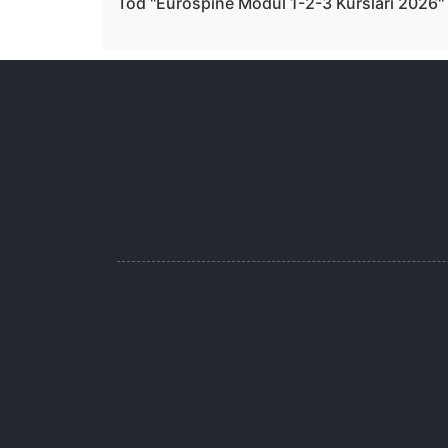
Tod ''Eurospine Modül 1-2-3 Kursları 2026''