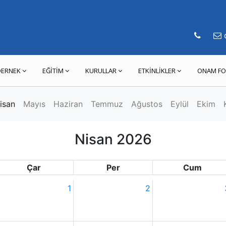
d
DERNEK
EĞİTİM
KURULLAR
ETKİNLİKLER
ONAM FO
isan
Mayıs
Haziran
Temmuz
Ağustos
Eylül
Ekim
Nisan 2026
Çar
Per
Cum
1
2