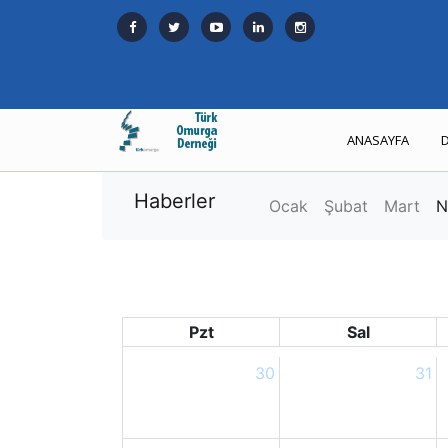
ANASAYFA
Haberler
Ocak
Şubat
Mart
N
Pzt
Sal
30
31