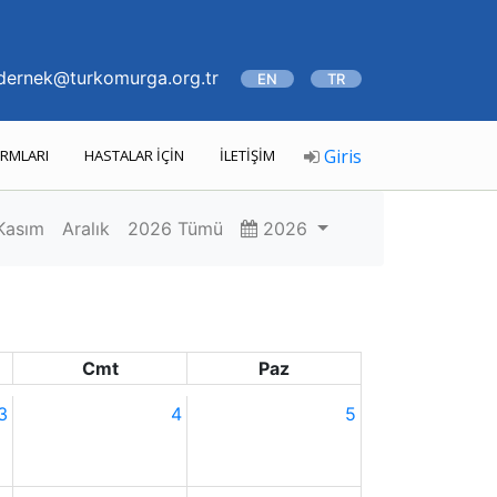
ernek@turkomurga.org.tr
EN
TR
Giris
RMLARI
HASTALAR İÇİN
İLETİŞİM
Kasım
Aralık
2026 Tümü
2026
Cmt
Paz
3
4
5